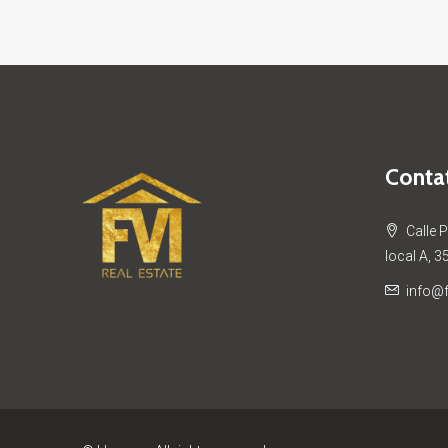
Contat
Calle 
local A, 3
info@f