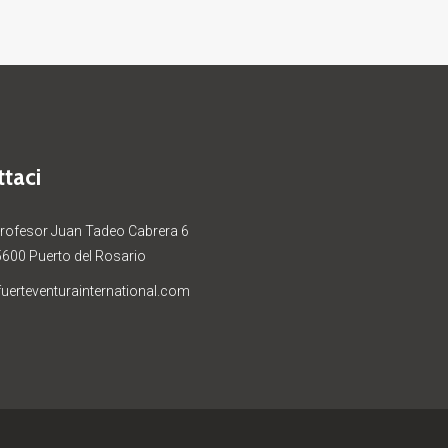
taci
Profesor Juan Tadeo Cabrera 6
5600 Puerto del Rosario
uerteventurainternational.com