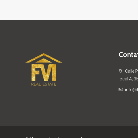
Contat
Calle 
local A, 3
info@f