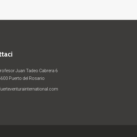
taci
Profesor Juan Tadeo Cabrera 6
5600 Puerto del Rosario
uerteventurainternational.com