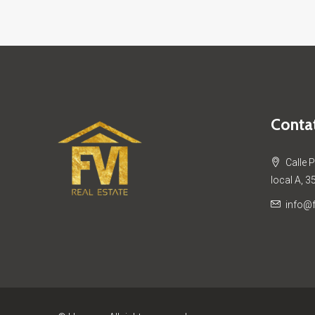
Contat
Calle 
local A, 3
info@f