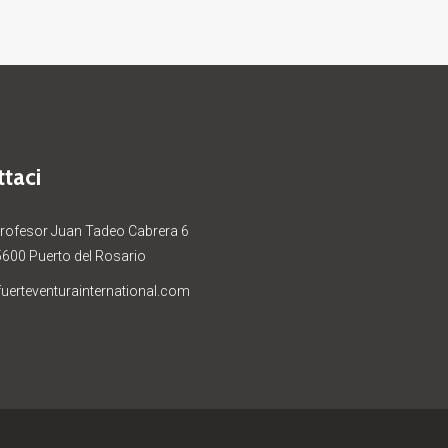
taci
Profesor Juan Tadeo Cabrera 6
5600 Puerto del Rosario
uerteventurainternational.com