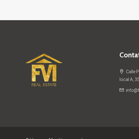
Contat
Calle 
local A, 3
info@f