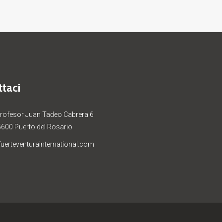
taci
Profesor Juan Tadeo Cabrera 6
5600 Puerto del Rosario
uerteventurainternational.com