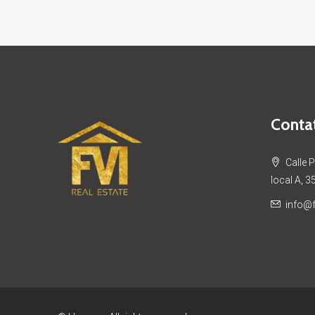
Contat
Calle 
local A, 3
info@f