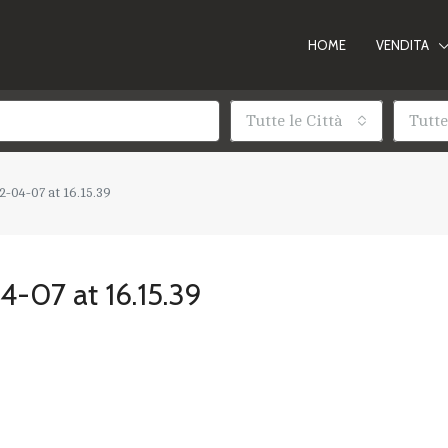
HOME
VENDITA
Tutte le Città
Tutte
04-07 at 16.15.39
-07 at 16.15.39