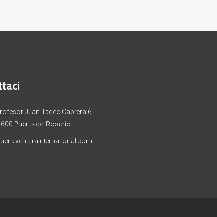
taci
Profesor Juan Tadeo Cabrera 6
5600 Puerto del Rosario
uerteventurainternational.com