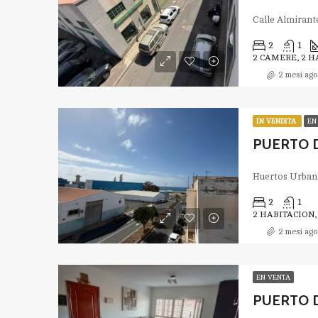
2
1
2 CAMERE, 2 
2 mesi ago
IN VENDITA
EN
PUERTO 
2
1
2 HABITACION
2 mesi ago
EN VENTA
PUERTO D