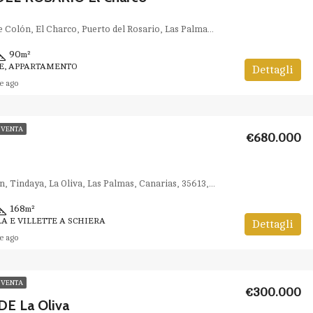
Calle Almirante Colón, El Charco, Puerto del Rosario, Las Palmas, Canarias, España
90
m²
RE, APPARTAMENTO
Dettagli
e ago
 VENTA
€680.000
Calle el Callejón, Tindaya, La Oliva, Las Palmas, Canarias, 35613, España
168
m²
LA E VILLETTE A SCHIERA
Dettagli
e ago
 VENTA
€300.000
E La Oliva