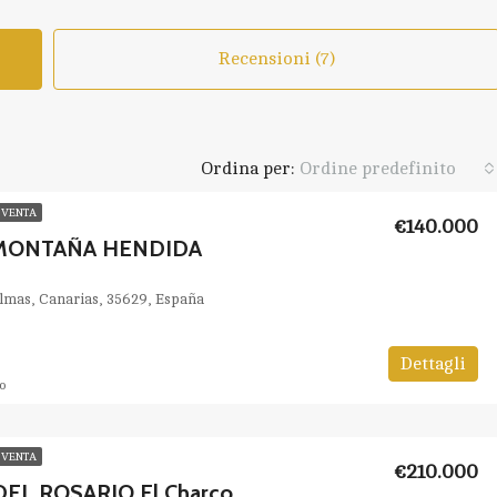
Recensioni (7)
Ordina per:
Ordine predefinito
 VENTA
€140.000
 MONTAÑA HENDIDA
almas, Canarias, 35629, España
Dettagli
o
 VENTA
€210.000
EL ROSARIO El Charco