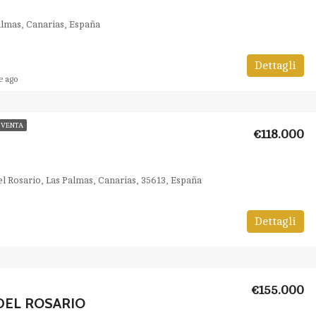
Palmas, Canarias, España
Dettagli
e ago
 VENTA
€118.000
el Rosario, Las Palmas, Canarias, 35613, España
Dettagli
€155.000
DEL ROSARIO