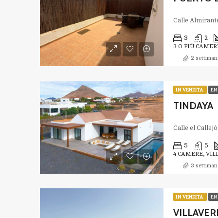
3
2
3 O PIÙ CAME
2 settiman
IN VENDITA
EN
TINDAYA
5
5
4 CAMERE, VIL
3 settiman
IN VENDITA
EN
VILLAVERD