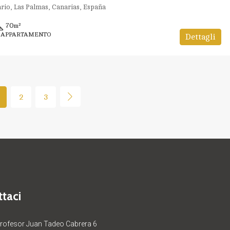
ario, Las Palmas, Canarias, España
70
m²
, APPARTAMENTO
Dettagli
2
3
taci
Profesor Juan Tadeo Cabrera 6