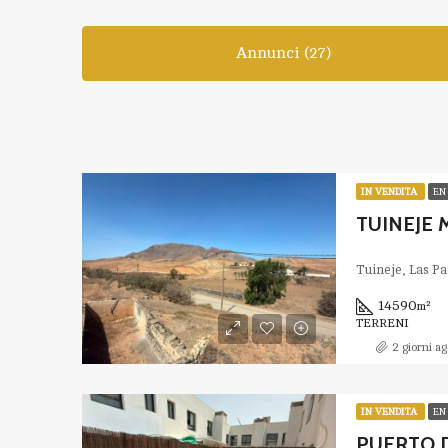
Annunci (27)
IN VENDITA
EN
TUINEJE
Tuineje, Las P
14590
m²
TERRENI
2 giorni ag
IN VENDITA
EN
PUERTO D