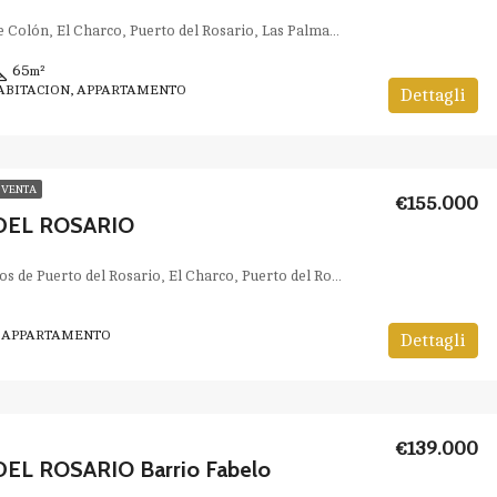
Calle Almirante Colón, El Charco, Puerto del Rosario, Las Palmas, Canarias, España
65
m²
HABITACION, APPARTAMENTO
Dettagli
 VENTA
€155.000
DEL ROSARIO
Huertos Urbanos de Puerto del Rosario, El Charco, Puerto del Rosario, Las Palmas, Canarias, España
, APPARTAMENTO
Dettagli
€139.000
EL ROSARIO Barrio Fabelo