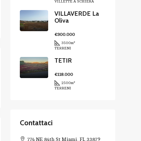
VILLETTE A SCHIERA
VILLAVERDE La
Oliva
€300.000
3500
m²
TERRENI
TETIR
€118.000
2500
m²
TERRENI
Contattaci
774 NE 84th St Miami, FL 33879