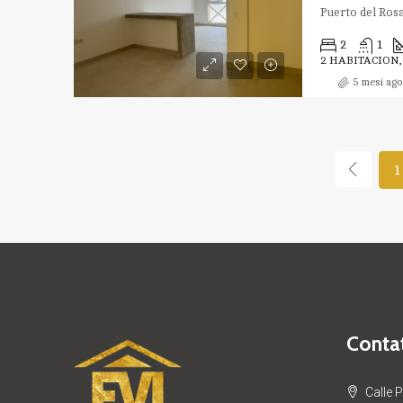
Puerto del Ros
2
1
2 HABITACION
5 mesi ago
1
Contat
Calle 