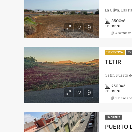
La Oliva, Las 
3500
m²
TERRENI
4 settiman
IN VENDITA
EN
TETIR
Tetir, Puerto d
2500
m²
TERRENI
1 mese ago
EN VENTA
PUERTO 