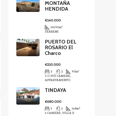
MONTAÑA
HENDIDA
€140.000
14590
m²
TERRENI
PUERTO DEL
ROSARIO El
Charco
€210.000
3
2
90
m²
3 O PIÙ CAMERE,
APPARTAMENTO
TINDAYA
€680.000
5
5
168
m²
4 CAMERE, VILLA E