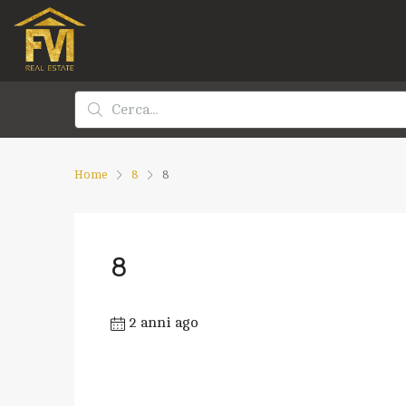
Home
8
8
8
2 anni ago