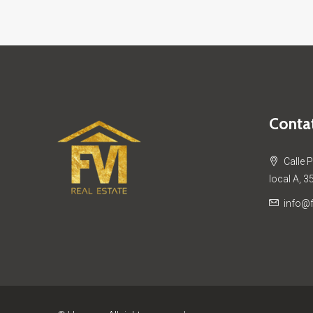
Contat
Calle 
local A, 3
info@f