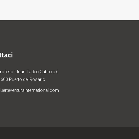
taci
Profesor Juan Tadeo Cabrera 6
5600 Puerto del Rosario
uerteventurainternational.com