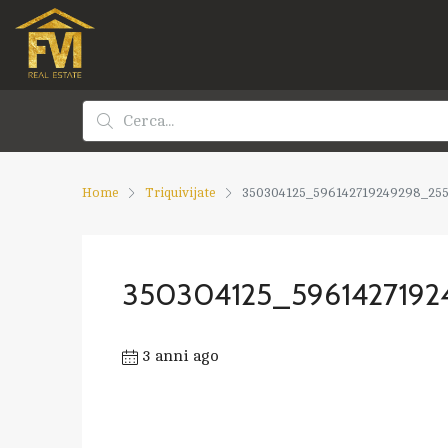
Home
Triquivijate
350304125_596142719249298_25
350304125_5961427192
3 anni ago