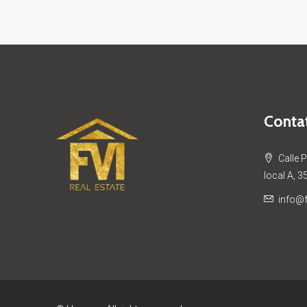
Contat
Calle 
local A, 3
info@f