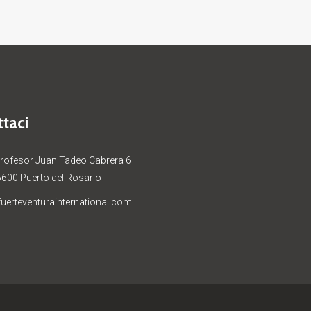
taci
Profesor Juan Tadeo Cabrera 6
5600 Puerto del Rosario
uerteventurainternational.com