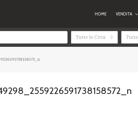
HOME
VENDITA
Tutte le Città
Tutte
59226591738158572_n
49298_2559226591738158572_n