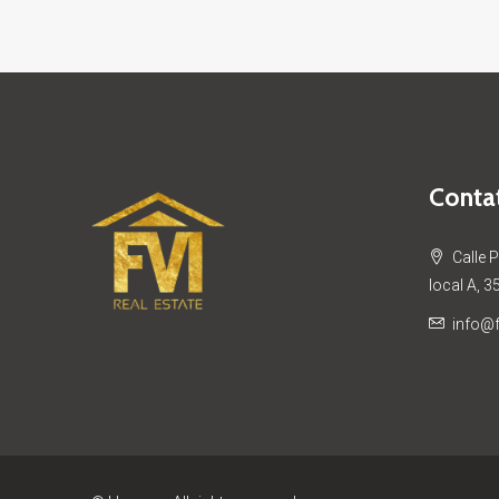
Contat
Calle 
local A, 3
info@f