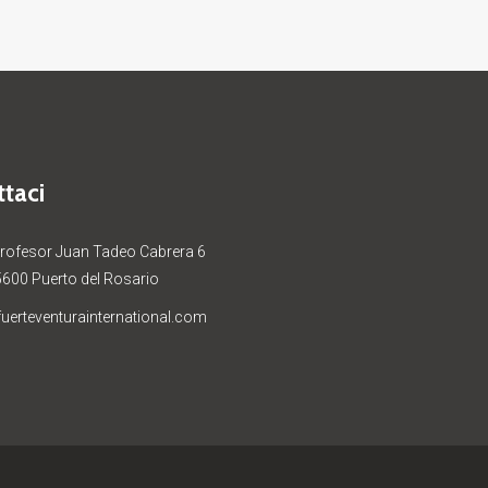
taci
Profesor Juan Tadeo Cabrera 6
5600 Puerto del Rosario
uerteventurainternational.com