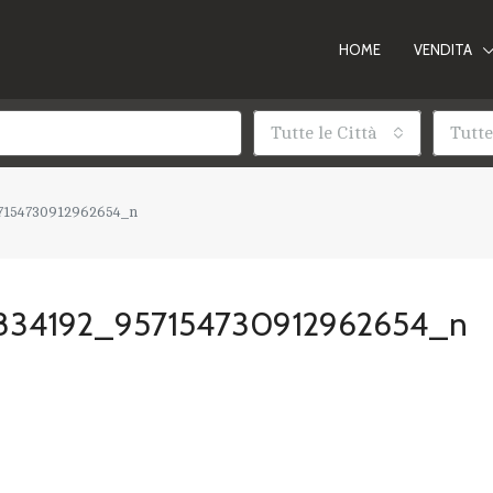
HOME
VENDITA
Tutte le Città
Tutte
7154730912962654_n
834192_957154730912962654_n