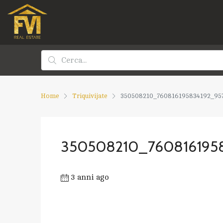
Home
Triquivijate
350508210_760816195834192_95
350508210_760816195
3 anni ago