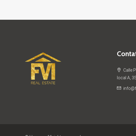
Contat
Calle 
local A, 3
info@f