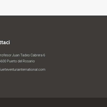
taci
Profesor Juan Tadeo Cabrera 6
5600 Puerto del Rosario
uerteventurainternational.com