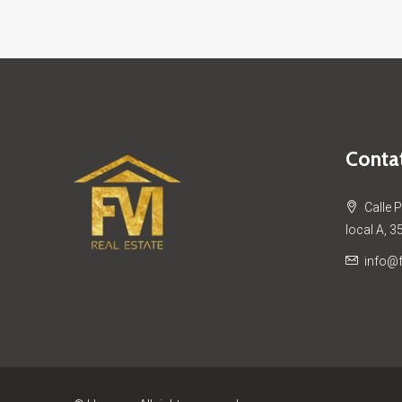
Contat
Calle 
local A, 3
info@f