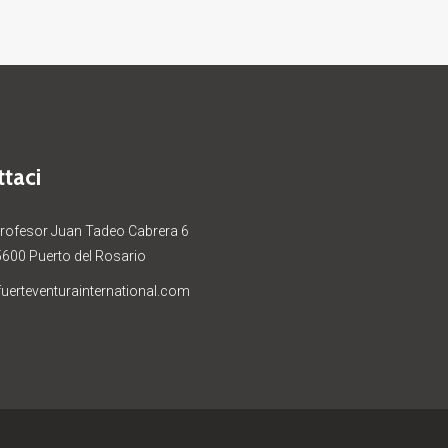
taci
Profesor Juan Tadeo Cabrera 6
5600 Puerto del Rosario
uerteventurainternational.com