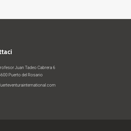
taci
Profesor Juan Tadeo Cabrera 6
5600 Puerto del Rosario
uerteventurainternational.com