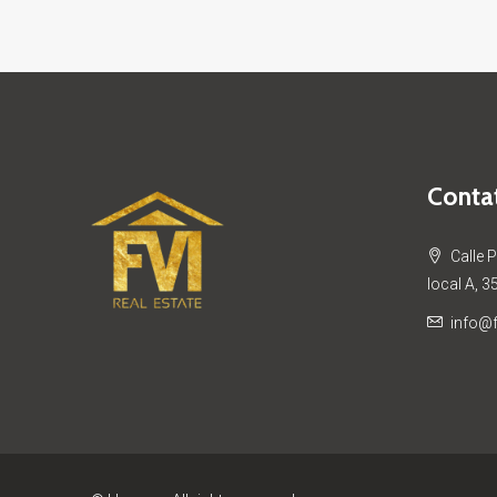
Contat
Calle 
local A, 3
info@f