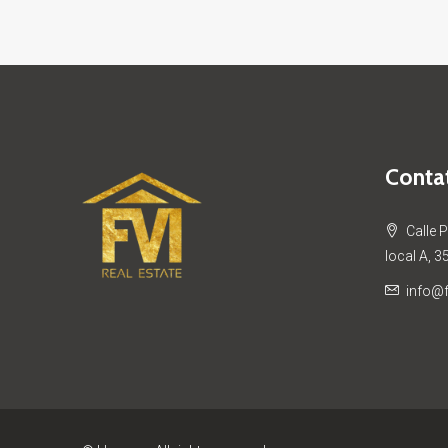
Contat
Calle 
local A, 3
info@f