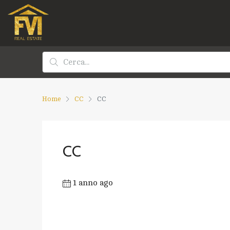
Home
CC
CC
CC
1 anno ago