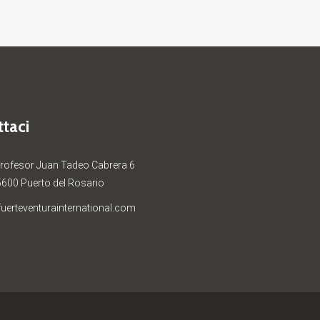
taci
Profesor Juan Tadeo Cabrera 6
5600 Puerto del Rosario
uerteventurainternational.com