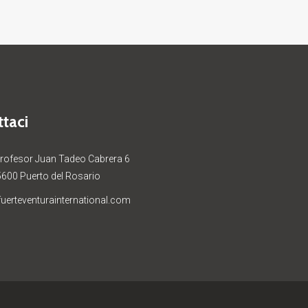
taci
Profesor Juan Tadeo Cabrera 6
5600 Puerto del Rosario
uerteventurainternational.com