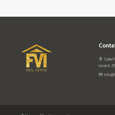
Contat
Calle 
local A, 3
info@f