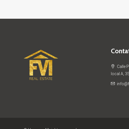
Contat
Calle 
local A, 3
info@f