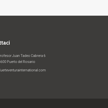
taci
Profesor Juan Tadeo Cabrera 6
5600 Puerto del Rosario
uerteventurainternational.com