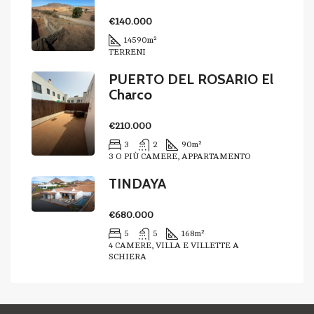
€140.000
14590
m²
TERRENI
PUERTO DEL ROSARIO El
Charco
€210.000
3
2
90
m²
3 O PIÙ CAMERE, APPARTAMENTO
TINDAYA
€680.000
5
5
168
m²
4 CAMERE, VILLA E VILLETTE A
SCHIERA