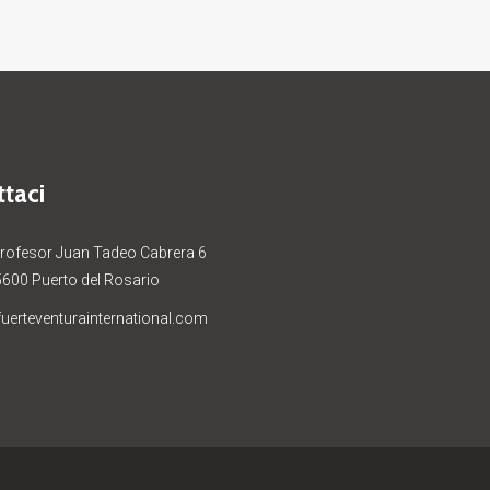
taci
Profesor Juan Tadeo Cabrera 6
5600 Puerto del Rosario
uerteventurainternational.com