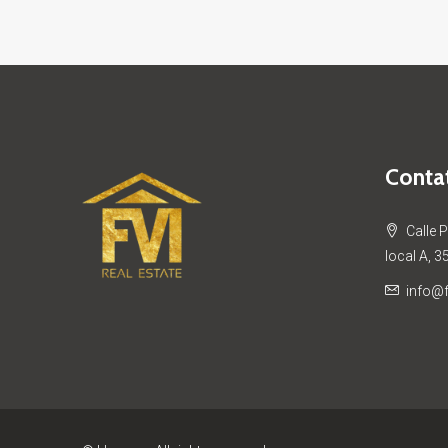
Contat
Calle 
local A, 3
info@f