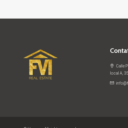
Contat
Calle 
local A, 3
info@f