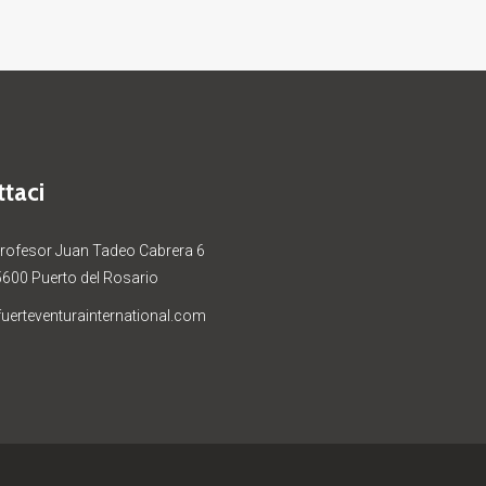
taci
Profesor Juan Tadeo Cabrera 6
5600 Puerto del Rosario
uerteventurainternational.com