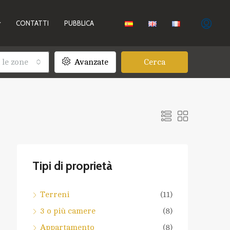
CONTATTI
PUBBLICA
 le zone
Avanzate
Cerca
Tipi di proprietà
Terreni
(11)
3 o più camere
(8)
Appartamento
(8)