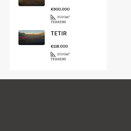
€300.000
3500
m²
TERRENI
TETIR
€118.000
2500
m²
TERRENI