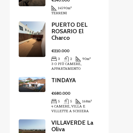
€140.000
14590
m²
TERRENI
PUERTO DEL
ROSARIO El
Charco
€210.000
3
2
90
m²
3 O PIÙ CAMERE,
APPARTAMENTO
TINDAYA
€680.000
5
5
168
m²
4 CAMERE, VILLA E
VILLETTE A SCHIERA
VILLAVERDE La
Oliva