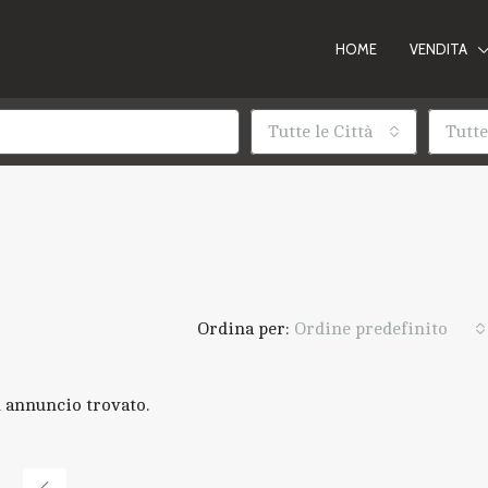
HOME
VENDITA
Tutte le Città
Tutte
Ordina per:
Ordine predefinito
 annuncio trovato.