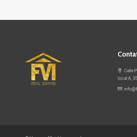
Contat
Calle 
local A, 3
info@f