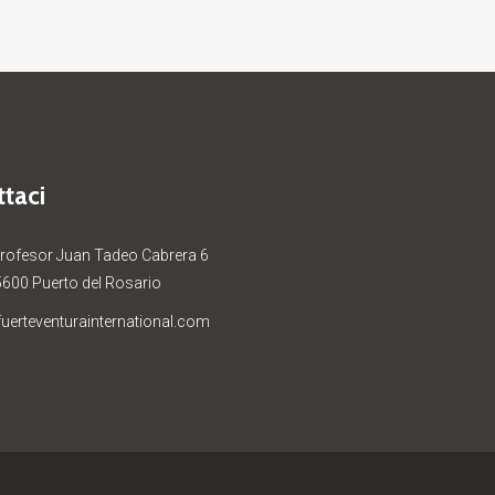
taci
Profesor Juan Tadeo Cabrera 6
5600 Puerto del Rosario
uerteventurainternational.com