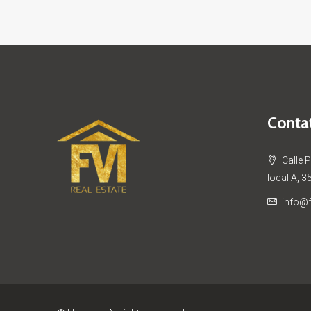
Contat
Calle 
local A, 3
info@f