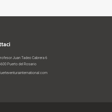
taci
Profesor Juan Tadeo Cabrera 6
5600 Puerto del Rosario
uerteventurainternational.com