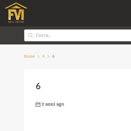
Home
6
6
6
2 anni ago