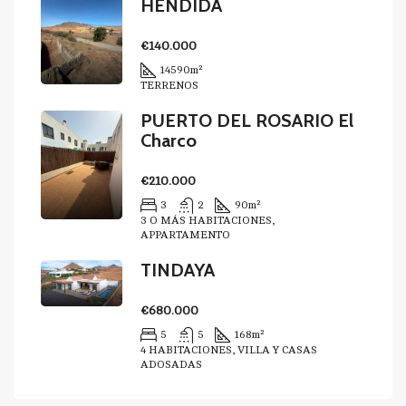
HENDIDA
€140.000
14590
m²
TERRENOS
PUERTO DEL ROSARIO El
Charco
€210.000
3
2
90
m²
3 O MÁS HABITACIONES,
APPARTAMENTO
TINDAYA
€680.000
5
5
168
m²
4 HABITACIONES, VILLA Y CASAS
ADOSADAS