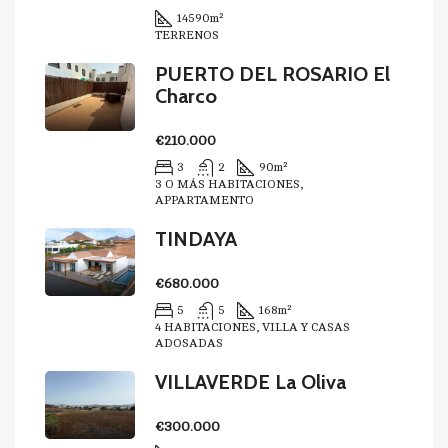
14590
m²
TERRENOS
PUERTO DEL ROSARIO El
Charco
€210.000
3
2
90
m²
3 O MÁS HABITACIONES,
APPARTAMENTO
TINDAYA
€680.000
5
5
168
m²
4 HABITACIONES, VILLA Y CASAS
ADOSADAS
VILLAVERDE La Oliva
€300.000