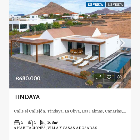
EN VENTA
EN VENTA
€680.000
TINDAYA
Calle el Callejón, Tindaya, La Oliva, Las Palmas, Canarias, 35613, España
5
5
168
m²
4 HABITACIONES, VILLA Y CASAS ADOSADAS