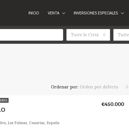
INICIO
VENTA
INVERSIONES ESPECIALES
Tutte le Città
Tutte
Ordenar por:
Orden por defecto
VENTA
€450.000
LO
Oliva, Las Palmas, Canarias, España