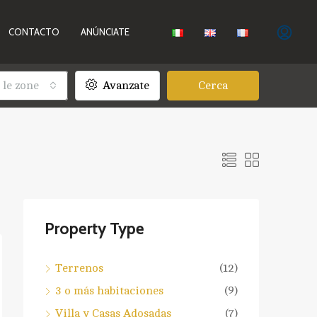
CONTACTO
ANÚNCIATE
 le zone
Avanzate
Cerca
Property Type
Terrenos
(12)
3 o más habitaciones
(9)
Villa y Casas Adosadas
(7)