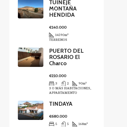
TUINEJE
MONTAÑA
HENDIDA
€140.000
14590
m²
TERRENOS
PUERTO DEL
ROSARIO El
Charco
€210.000
3
2
90
m²
3 O MÁS HABITACIONES,
APPARTAMENTO
TINDAYA
€680.000
5
5
168
m²