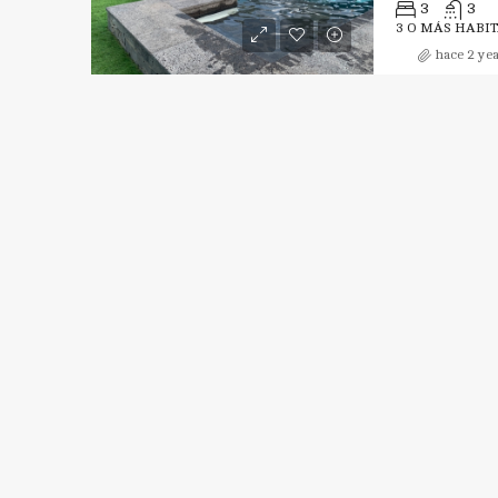
3
3
3 O MÁS HABIT
hace 2 ye