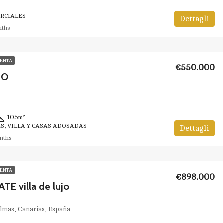
RCIALES
Dettagli
nths
VENTA
€550.000
JO
105
m²
S, VILLA Y CASAS ADOSADAS
Dettagli
onths
VENTA
€898.000
TE villa de lujo
almas, Canarias, España