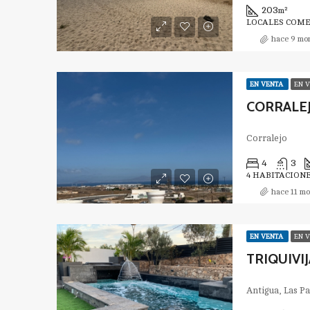
203
m²
LOCALES COME
hace 9 mo
EN VENTA
EN 
CORRALE
Corralejo
4
3
4 HABITACIONE
hace 11 m
EN VENTA
EN 
TRIQUIVIJA
Antigua, Las P