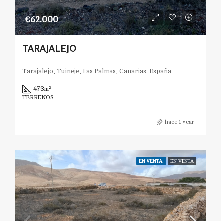
€62.000
TARAJALEJO
Tarajalejo, Tuineje, Las Palmas, Canarias, España
473
m²
TERRENOS
hace 1 year
EN VENTA
EN VENTA