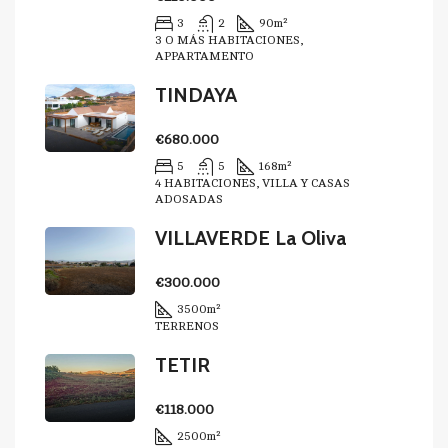
3
2
90
m²
3 O MÁS HABITACIONES,
APPARTAMENTO
TINDAYA
€680.000
5
5
168
m²
4 HABITACIONES, VILLA Y CASAS
ADOSADAS
VILLAVERDE La Oliva
€300.000
3500
m²
TERRENOS
TETIR
€118.000
2500
m²