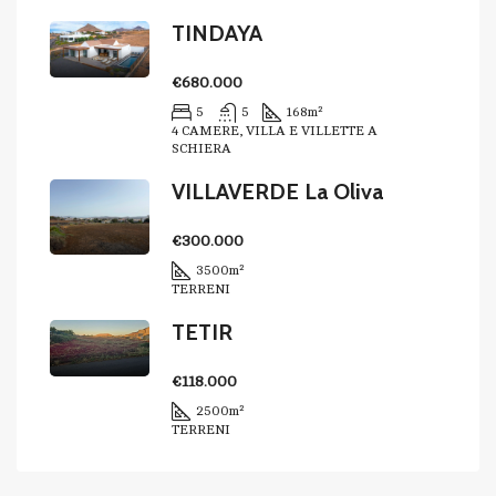
TINDAYA
€680.000
5
5
168
m²
4 CAMERE, VILLA E VILLETTE A
SCHIERA
VILLAVERDE La Oliva
€300.000
3500
m²
TERRENI
TETIR
€118.000
2500
m²
TERRENI