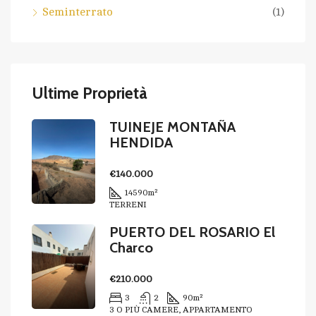
Seminterrato
(1)
Ultime Proprietà
TUINEJE MONTAÑA
HENDIDA
€140.000
14590
m²
TERRENI
PUERTO DEL ROSARIO El
Charco
€210.000
3
2
90
m²
3 O PIÙ CAMERE, APPARTAMENTO