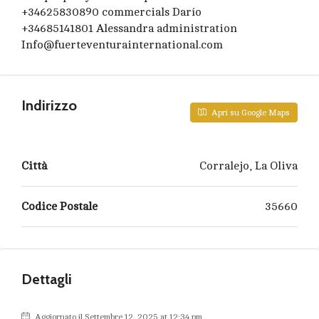
+34625830890 commercials Darío
+34685141801 Alessandra administration
Info@fuerteventurainternational.com
Indirizzo
Apri su Google Maps
Città
Corralejo, La Oliva
Codice Postale
35660
Dettagli
Aggiornato il Settembre 12, 2025 at 12:34 pm