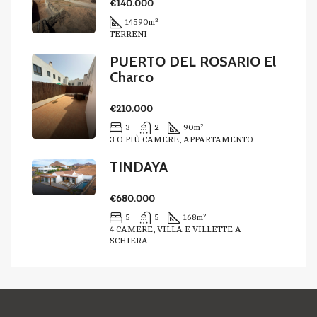
€140.000
14590
m²
TERRENI
PUERTO DEL ROSARIO El
Charco
€210.000
3
2
90
m²
3 O PIÙ CAMERE, APPARTAMENTO
TINDAYA
€680.000
5
5
168
m²
4 CAMERE, VILLA E VILLETTE A
SCHIERA