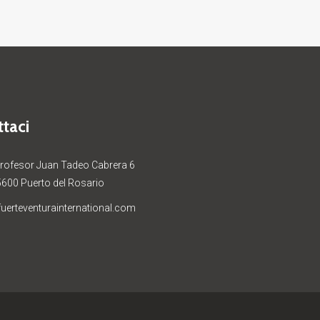
taci
Profesor Juan Tadeo Cabrera 6
5600 Puerto del Rosario
uerteventurainternational.com