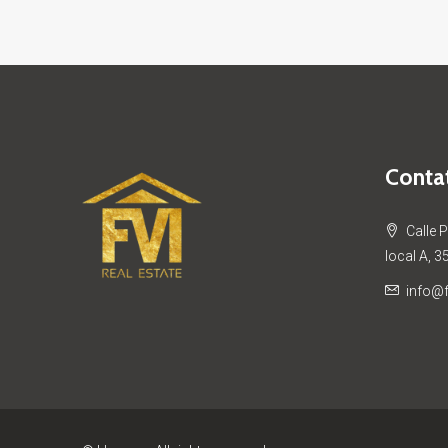
Contat
Calle 
local A, 3
info@f