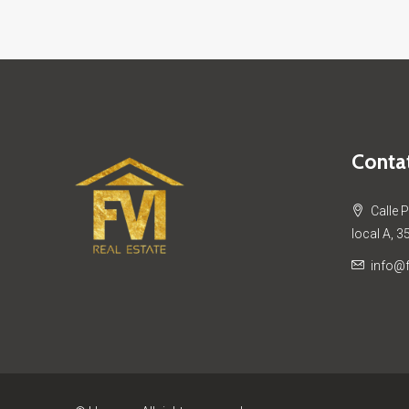
Contat
Calle 
local A, 3
info@f