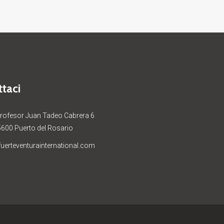
taci
Profesor Juan Tadeo Cabrera 6
5600 Puerto del Rosario
uerteventurainternational.com