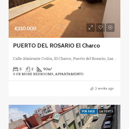
€210.000
PUERTO DEL ROSARIO El Charco
Calle Almirante Colón, El Charco, Puerto del Rosario, Las Palmas, Canarias, España
3
2
90
m²
3 OR MORE BEDROOMS, APPARTAMENTO
2 weeks ago
FOR SALE
EN VENTA