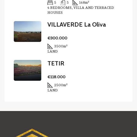
5
5
168
m²
4 BEDROOMS, VILLA AND TERRACED
HOUSES
VILLAVERDE La Oliva
€300.000
3500
m²
LAND
TETIR
€118.000
2500
m²
LAND