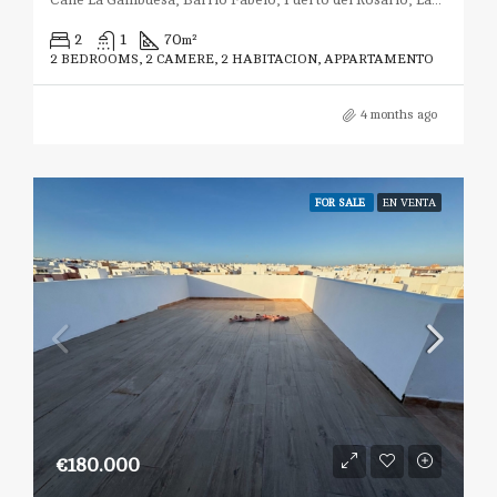
Calle La Gambuesa, Barrio Fabelo, Puerto del Rosario, Las Palmas, Canarias, 35611, España
2
1
70
m²
2 BEDROOMS, 2 CAMERE, 2 HABITACION, APPARTAMENTO
4 months ago
FOR SALE
EN VENTA
€180.000