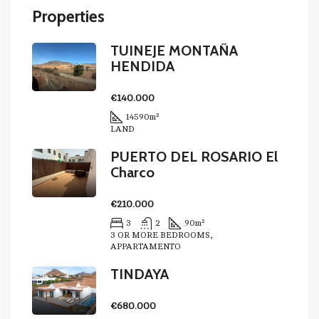
Properties
TUINEJE MONTAÑA
HENDIDA
€140.000
14590
m²
LAND
PUERTO DEL ROSARIO El
Charco
€210.000
3
2
90
m²
3 OR MORE BEDROOMS,
APPARTAMENTO
TINDAYA
€680.000