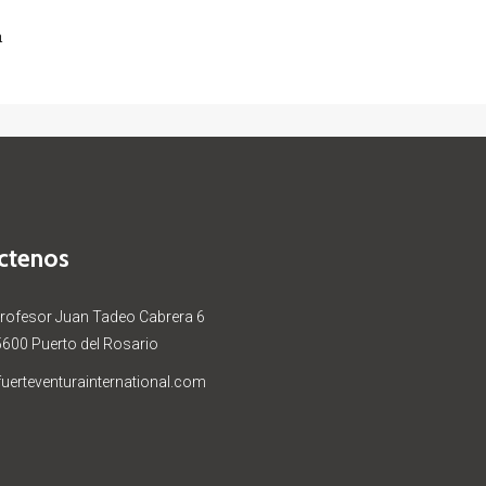
a
ctenos
Profesor Juan Tadeo Cabrera 6
5600 Puerto del Rosario
uerteventurainternational.com