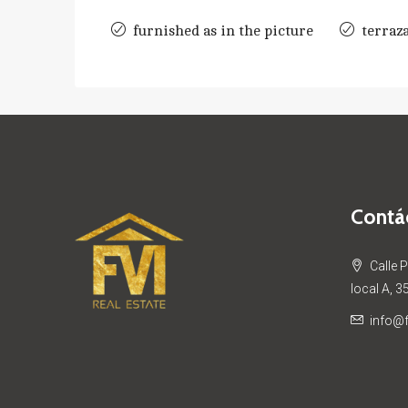
furnished as in the picture
terraz
Contá
Calle 
local A, 3
info@f