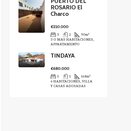
PUERTO DEL
ROSARIO El
Charco
€210.000
3
2
90
m²
3 O MÁS HABITACIONES,
APPARTAMENTO
TINDAYA
€680.000
5
5
168
m²
4 HABITACIONES, VILLA
Y CASAS ADOSADAS