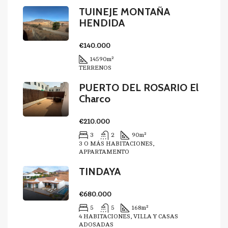
TUINEJE MONTAÑA
HENDIDA
€140.000
14590
m²
TERRENOS
PUERTO DEL ROSARIO El
Charco
€210.000
3
2
90
m²
3 O MÁS HABITACIONES,
APPARTAMENTO
TINDAYA
€680.000
5
5
168
m²
4 HABITACIONES, VILLA Y CASAS
ADOSADAS