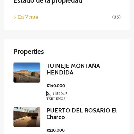
Estado de la propiedad
En Venta
(35)
Properties
TUINEJE MONTAÑA
HENDIDA
€140.000
14590
m²
TERRENOS
PUERTO DEL ROSARIO El
Charco
€210.000