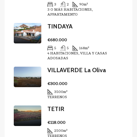
3
2
90
m²
3 O MÁS HABITACIONES,
APPARTAMENTO
TINDAYA
€680.000
5
5
168
m²
4 HABITACIONES, VILLA Y CASAS
ADOSADAS
VILLAVERDE La Oliva
€300.000
3500
m²
TERRENOS
TETIR
€118.000
2500
m²
TERRENOS